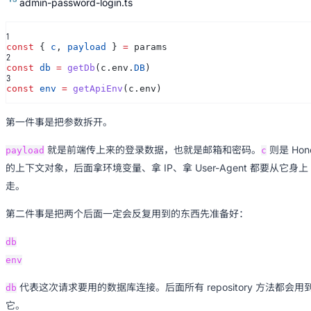
admin-password-login.ts
1
const
{
c
,
payload
}
=
params
2
const
db
=
getDb
(c.env.
DB
)
3
const
env
=
getApiEnv
(c.env)
第一件事是把参数拆开。
就是前端传上来的登录数据，也就是邮箱和密码。
则是 Hon
payload
c
的上下文对象，后面拿环境变量、拿 IP、拿 User-Agent 都要从它身上
走。
第二件事是把两个后面一定会反复用到的东西先准备好：
db
env
代表这次请求要用的数据库连接。后面所有 repository 方法都会用
db
它。