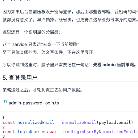
因为如果后台当前压根没开密码登录，那后面那些查邮箱、验密码的动
就都没有意义了。早点挡掉，既省事，也更符合这条业务线本身的边界
这里还有一个很明显的分层感：
这个 service 只表达“去查一下当前策略”
至于具体查哪些表、怎么写条件，不在这里展开
所以你读到这里时，脑子里只需要记住一句话：
先看 admin 当前策略
5. 查登录用户
策略通过之后，才轮到真正去碰用户数据。
admin-password-login.ts
1
const
normalizedEmail
=
normalizeEmail
(payload.email)
2
const
loginUser
= await
findLoginUserByNormalizedEmail
3