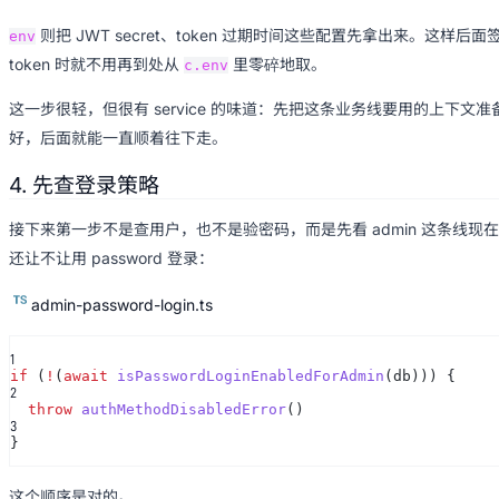
则把 JWT secret、token 过期时间这些配置先拿出来。这样后面
env
token 时就不用再到处从
里零碎地取。
c.env
这一步很轻，但很有 service 的味道：先把这条业务线要用的上下文准
好，后面就能一直顺着往下走。
4. 先查登录策略
接下来第一步不是查用户，也不是验密码，而是先看 admin 这条线现在
还让不让用 password 登录：
admin-password-login.ts
1
if
(
!
(
await
isPasswordLoginEnabledForAdmin
(db))) {
2
throw
authMethodDisabledError
()
3
}
这个顺序是对的。