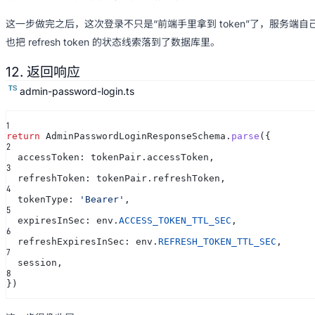
这一步做完之后，这次登录不只是“前端手里拿到 token”了，服务端自
也把 refresh token 的状态线索落到了数据库里。
12. 返回响应
admin-password-login.ts
1
return
AdminPasswordLoginResponseSchema.
parse
({
2
accessToken: tokenPair.accessToken,
3
refreshToken: tokenPair.refreshToken,
4
tokenType:
'Bearer'
,
5
expiresInSec: env.
ACCESS_TOKEN_TTL_SEC
,
6
refreshExpiresInSec: env.
REFRESH_TOKEN_TTL_SEC
,
7
session,
8
})