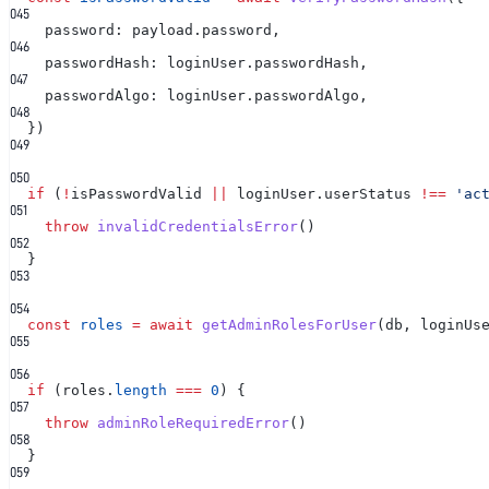
0
45
password: payload.password,
0
46
passwordHash: loginUser.passwordHash,
0
47
passwordAlgo: loginUser.passwordAlgo,
0
48
})
0
49
0
50
if
(
!
isPasswordValid
||
loginUser.userStatus
!==
'ac
0
51
throw
invalidCredentialsError
()
0
52
}
0
53
0
54
const
roles
= await
getAdminRolesForUser
(db, loginUs
0
55
0
56
if
(roles.
length
===
0
) {
0
57
throw
adminRoleRequiredError
()
0
58
}
0
59