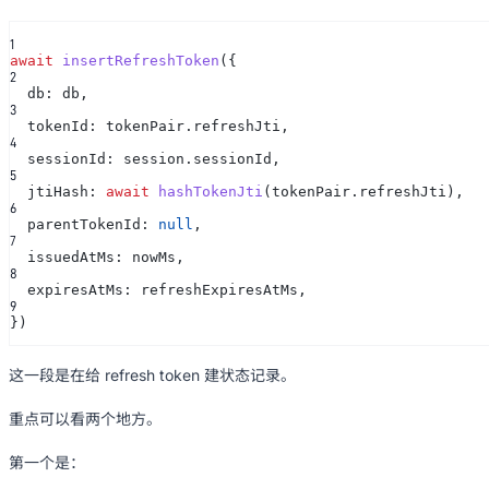
1
await
insertRefreshToken
({
2
db: db,
3
tokenId: tokenPair.refreshJti,
4
sessionId: session.sessionId,
5
jtiHash:
await
hashTokenJti
(tokenPair.refreshJti),
6
parentTokenId:
null
,
7
issuedAtMs: nowMs,
8
expiresAtMs: refreshExpiresAtMs,
9
})
这一段是在给 refresh token 建状态记录。
重点可以看两个地方。
第一个是：