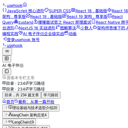
usehook
JavaScript 核心进阶
SUPER CSS
React 18 . 基础版
React 18
架构 . 尊享版
React 19 . 基础版
React 19 架构 . 尊享版
React
Query
zustand
爆锤面试官之 React 原理面试
React Native 跨
台进阶
NextJS 16 实战进阶
图解算法
少数人
架构师思维下的 A
编程实践
AI 电子伴侣企业级实战
动画
登录
usehook 账号
usehook
AI 电子伴侣
目录 ·
234
学习路径
目录 ·
234
学习路径
目录，共 234 篇文章
学习路径
首页
最新：
从第一篇开始
理论基础与技术选型介绍
20
langChain 架构总览
4
LangChain
19