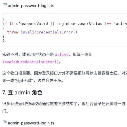
admin-password-login.ts
1
if
(
!
isPasswordValid
||
loginUser.userStatus
!==
'acti
2
throw
invalidCredentialsError
()
3
}
密码不对，或者用户状态不是
，都统一落到
active
。
invalidCredentialsError()
这个收口很重要。因为登录接口对外不需要把账号状态暴露得太细。对
统一成“凭证无效”，边界会更干净。
7. 查 admin 角色
很多系统做到密码校验通过就差不多结束了，但后台登录还要多过一道
门。
admin-password-login.ts