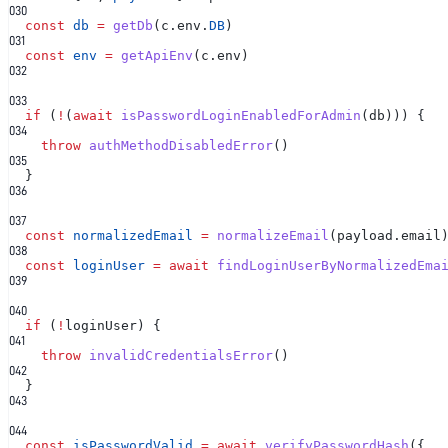
0
30
const
db
=
getDb
(c.env.
DB
)
0
31
const
env
=
getApiEnv
(c.env)
0
32
0
33
if
(
!
(
await
isPasswordLoginEnabledForAdmin
(db))) {
0
34
throw
authMethodDisabledError
()
0
35
}
0
36
0
37
const
normalizedEmail
=
normalizeEmail
(payload.email
0
38
const
loginUser
= await
findLoginUserByNormalizedEma
0
39
0
40
if
(
!
loginUser) {
0
41
throw
invalidCredentialsError
()
0
42
}
0
43
0
44
const
isPasswordValid
= await
verifyPasswordHash
({