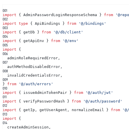
00
1
import
{ AdminPasswordLoginResponseSchema }
from
'@rep
00
2
import type
{ ApiBindings }
from
'@/bindings'
00
3
import
{ getDb }
from
'@/db/client'
00
4
import
{ getApiEnv }
from
'@/env'
00
5
import
{
00
6
adminRoleRequiredError,
00
7
authMethodDisabledError,
00
8
invalidCredentialsError,
00
9
}
from
'@/auth/errors'
0
10
import
{ issueAdminTokenPair }
from
'@/auth/jwt'
0
11
import
{ verifyPasswordHash }
from
'@/auth/password'
0
12
import
{ getIp, getUserAgent, normalizeEmail }
from
'@
0
13
import
{
0
14
createAdminSession,