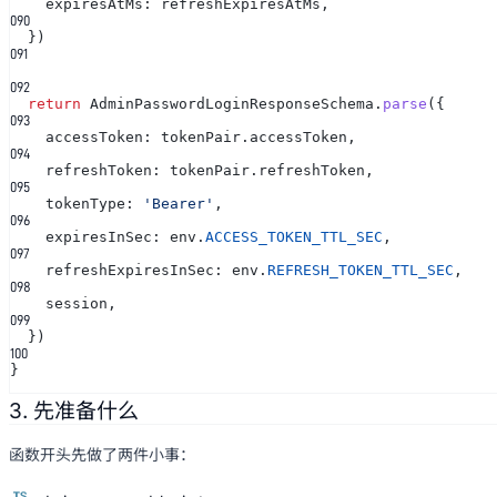
expiresAtMs: refreshExpiresAtMs,
0
90
})
0
91
0
92
return
AdminPasswordLoginResponseSchema.
parse
({
0
93
accessToken: tokenPair.accessToken,
0
94
refreshToken: tokenPair.refreshToken,
0
95
tokenType:
'Bearer'
,
0
96
expiresInSec: env.
ACCESS_TOKEN_TTL_SEC
,
0
97
refreshExpiresInSec: env.
REFRESH_TOKEN_TTL_SEC
,
0
98
session,
0
99
})
100
}
3. 先准备什么
函数开头先做了两件小事：