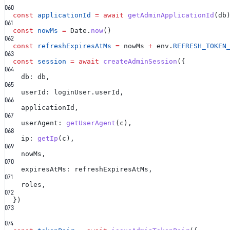
0
60
const
applicationId
= await
getAdminApplicationId
(db
0
61
const
nowMs
=
Date.
now
()
0
62
const
refreshExpiresAtMs
=
nowMs
+
env.
REFRESH_TOKEN
0
63
const
session
= await
createAdminSession
({
0
64
db: db,
0
65
userId: loginUser.userId,
0
66
applicationId,
0
67
userAgent:
getUserAgent
(c),
0
68
ip:
getIp
(c),
0
69
nowMs,
0
70
expiresAtMs: refreshExpiresAtMs,
0
71
roles,
0
72
})
0
73
0
74