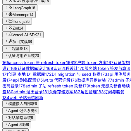
RAG 检索增强生成
15
LangGraph
18
Monorepo
14
Hono.js
26
Zod
14
Vercel AI SDK
21
项目实战
68
工程基础
13
认证与用户系统
20
165
access token 与 refresh token
166
客户端 token 方案
167
认证架构
设计
168
认证数据库设计
169
认证流程设计
170
服务端 token 签发与算法
171
创建 本地 D1 数据库
172
D1 migration 与 seed 数据
173
api 用例服务
层
174
api 别名配置
175
jwt.ts 代码详解
176
数据库异步封装
177
admin 子
密码登录
178
admin 子站 refresh token 刷新
179
token 无感刷新自动续
签
180
admin 退出登录
181
头像存储方案
182
角色管理
183
订阅与套餐
184
web 子站无感刷新
模型接入与部署
6
Agent 记忆系统
6
对话策略系统
9
Agent 群聊
6