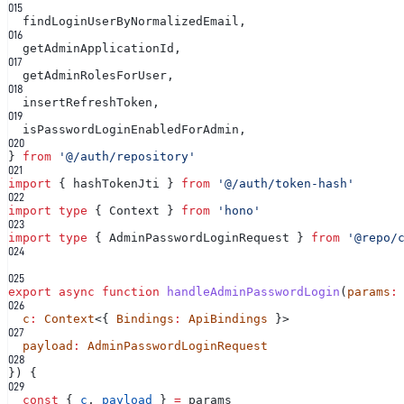
0
15
findLoginUserByNormalizedEmail,
0
16
getAdminApplicationId,
0
17
getAdminRolesForUser,
0
18
insertRefreshToken,
0
19
isPasswordLoginEnabledForAdmin,
0
20
}
from
'@/auth/repository'
0
21
import
{ hashTokenJti }
from
'@/auth/token-hash'
0
22
import type
{ Context }
from
'hono'
0
23
import type
{ AdminPasswordLoginRequest }
from
'@repo/
0
24
0
25
export async function
handleAdminPasswordLogin
(
params
:
0
26
c
:
Context
<{
Bindings
:
ApiBindings
}>
0
27
payload
:
AdminPasswordLoginRequest
0
28
}) {
0
29
const
{
c
,
payload
}
=
params