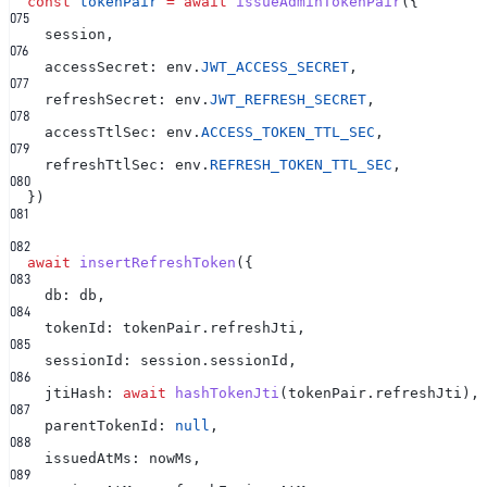
const
tokenPair
= await
issueAdminTokenPair
({
0
75
session,
0
76
accessSecret: env.
JWT_ACCESS_SECRET
,
0
77
refreshSecret: env.
JWT_REFRESH_SECRET
,
0
78
accessTtlSec: env.
ACCESS_TOKEN_TTL_SEC
,
0
79
refreshTtlSec: env.
REFRESH_TOKEN_TTL_SEC
,
0
80
})
0
81
0
82
await
insertRefreshToken
({
0
83
db: db,
0
84
tokenId: tokenPair.refreshJti,
0
85
sessionId: session.sessionId,
0
86
jtiHash:
await
hashTokenJti
(tokenPair.refreshJti),
0
87
parentTokenId:
null
,
0
88
issuedAtMs: nowMs,
0
89