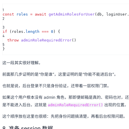
1
const
roles
= await
getAdminRolesForUser
(db, loginUser
2
3
if
(roles.
length
===
0
) {
4
throw
adminRoleRequiredError
()
5
}
这一段其实很好理解。
前面那几步证明的是“你是谁”，这里证明的是“你能不能进后台”。
也就是说，后台登录不只是身份验证，还带着一层权限门禁。
如果这个用户根本没有 admin 角色，那即便邮箱是真的、密码也对，还
是不能进入后台。这就是
出现的位置。
adminRoleRequiredError()
这个顺序放在这里也很顺：先把身份问题搞清楚，再看后台权限问题。
8. 准备 session 数据