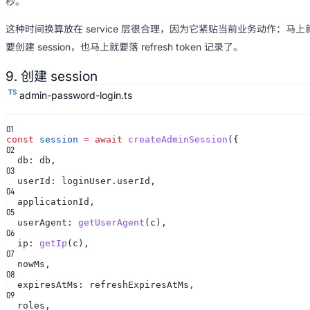
秒。
这种时间换算放在 service 层很合理，因为它紧贴当前业务动作：马上
要创建 session，也马上就要落 refresh token 记录了。
9. 创建 session
admin-password-login.ts
0
1
const
session
= await
createAdminSession
({
0
2
db: db,
0
3
userId: loginUser.userId,
0
4
applicationId,
0
5
userAgent:
getUserAgent
(c),
0
6
ip:
getIp
(c),
0
7
nowMs,
0
8
expiresAtMs: refreshExpiresAtMs,
0
9
roles,