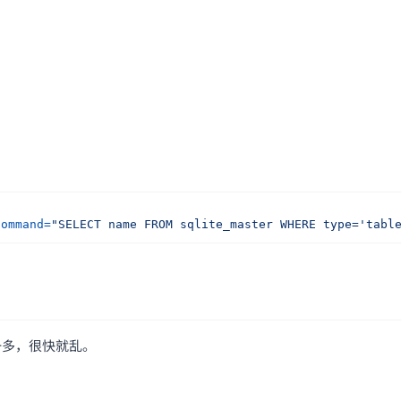
command=
"SELECT name FROM sqlite_master WHERE type='tabl
一多，很快就乱。