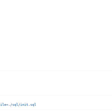
file=./sql/init.sql