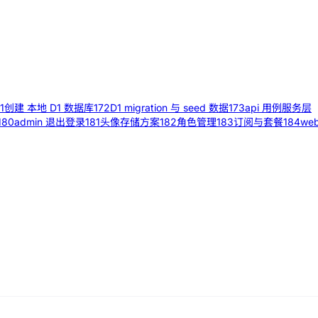
1
创建 本地 D1 数据库
172
D1 migration 与 seed 数据
173
api 用例服务层
180
admin 退出登录
181
头像存储方案
182
角色管理
183
订阅与套餐
184
we