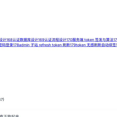
设计
168
认证数据库设计
169
认证流程设计
170
服务端 token 签发与算法
17
站密码登录
178
admin 子站 refresh token 刷新
179
token 无感刷新自动续签
47
)
库真正跑起来。