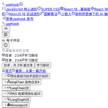
usehook
JavaScript 核心进阶
SUPER CSS
React 18 . 基础版
React 
阶
NextJS 16 实战进阶
图解算法
少数人
架构师思维下的 AI 
登录
usehook 账号
usehook
AI 电子伴侣
目录 ·
234
学习路径
目录 ·
234
学习路径
目录，共 234 篇文章
学习路径
首页
最新：
从第一篇开始
理论基础与技术选型介绍
20
langChain 架构总览
4
LangChain
19
RAG 检索增强生成
15
LangGraph
18
Monorepo
14