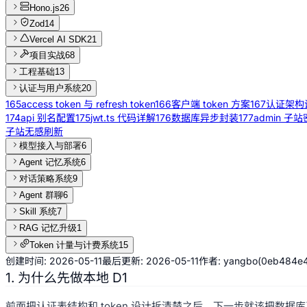
Hono.js
26
Zod
14
Vercel AI SDK
21
项目实战
68
工程基础
13
认证与用户系统
20
165
access token 与 refresh token
166
客户端 token 方案
167
认证架构
174
api 别名配置
175
jwt.ts 代码详解
176
数据库异步封装
177
admin 子
子站无感刷新
模型接入与部署
6
Agent 记忆系统
6
对话策略系统
9
Agent 群聊
6
Skill 系统
7
RAG 记忆升级
1
Token 计量与计费系统
15
创建时间:
2026-05-11
最后更新:
2026-05-11
作者:
yangbo
(
0eb484e
1. 为什么先做本地 D1
前面把认证表结构和 token 设计拆清楚之后，下一步就该把数据