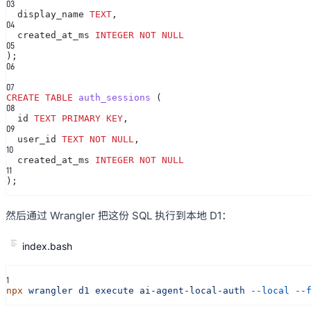
0
3
display_name
TEXT
,
0
4
created_at_ms
INTEGER NOT NULL
0
5
);
0
6
0
7
CREATE TABLE
auth_sessions
(
0
8
id
TEXT PRIMARY KEY
,
0
9
user_id
TEXT NOT NULL
,
10
created_at_ms
INTEGER NOT NULL
11
);
然后通过 Wrangler 把这份 SQL 执行到本地 D1：
index.bash
1
npx
wrangler d1 execute ai-agent-local-auth
--local --