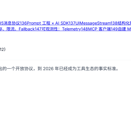
35
消息协议
136
Prompt 工程 × AI SDK
137
UIMessageStream
138
结构化
、限流、Fallback
147
可观测性：Telemetry
148
MCP 客户端
149
自建 M
12
)
2024 年底推出的一个开放协议，到 2026 年已经成为工具生态的事实标准。