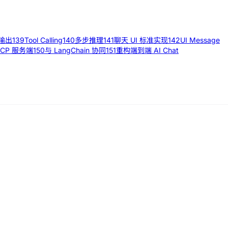
输出
139
Tool Calling
140
多步推理
141
聊天 UI 标准实现
142
UI Message
CP 服务端
150
与 LangChain 协同
151
重构端到端 AI Chat