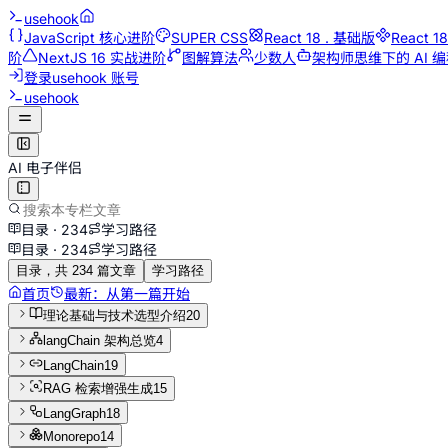
usehook
JavaScript 核心进阶
SUPER CSS
React 18 . 基础版
React 
阶
NextJS 16 实战进阶
图解算法
少数人
架构师思维下的 AI 
登录
usehook 账号
usehook
AI 电子伴侣
目录 ·
234
学习路径
目录 ·
234
学习路径
目录，共 234 篇文章
学习路径
首页
最新：
从第一篇开始
理论基础与技术选型介绍
20
langChain 架构总览
4
LangChain
19
RAG 检索增强生成
15
LangGraph
18
Monorepo
14