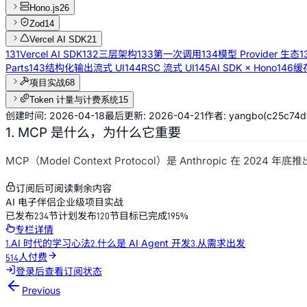
Hono.js
26
Zod
14
Vercel AI SDK
21
131
Vercel AI SDK
132
三层架构
133
第一次调用
134
模型 Provider 生态
1
Parts
143
结构化输出流式 UI
144
RSC 流式 UI
145
AI SDK × Hono
146
缓存
项目实战
68
Token 计量与计费系统
15
创建时间:
2026-04-18
最后更新:
2026-04-21
作者:
yangbo
(
c25c74d
1. MCP 是什么，为什么它重要
MCP（Model Context Protocol）是 Anthropic 在 
订阅后可阅读剩余内容
AI 电子伴侣企业级项目实战
0
1
0
已发布
节
计划发布
节
目标已完成
234
120
195
%
2
1
专栏详情
3
2
AI 时代的学习心法
什么是 AI Agent 开发
从需求出发
1
.
2
.
3
.
4
0
3
人付费
5
1
4
6
2
5
登录后查看订阅状态
7
3
6
Previous
8
4
7
9
5
8