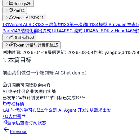
Hono.js
26
Zod
14
Vercel AI SDK
21
131
Vercel AI SDK
132
三层架构
133
第一次调用
134
模型 Provider 生态
1
Parts
143
结构化输出流式 UI
144
RSC 流式 UI
145
AI SDK × Hono
146
缓存
项目实战
68
Token 计量与计费系统
15
创建时间:
2026-04-18
最后更新:
2026-08-04
作者:
yangbo
(
dd1575
1. 本篇目标
前面我们做过一个端到端 AI Chat demo：
订阅后可阅读剩余内容
AI 电子伴侣企业级项目实战
0
1
0
已发布
节
计划发布
节
目标已完成
234
120
195
%
2
1
专栏详情
3
2
AI 时代的学习心法
什么是 AI Agent 开发
从需求出发
1
.
2
.
3
.
4
0
3
人付费
5
1
4
6
2
5
登录后查看订阅状态
7
3
6
Previous
8
4
7
9
5
8