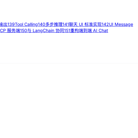
输出
139
Tool Calling
140
多步推理
141
聊天 UI 标准实现
142
UI Message
CP 服务端
150
与 LangChain 协同
151
重构端到端 AI Chat