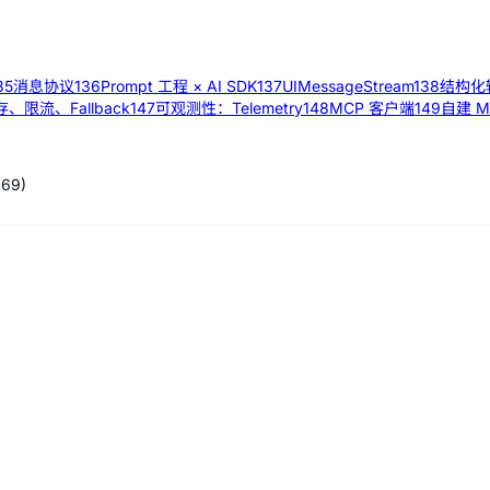
35
消息协议
136
Prompt 工程 × AI SDK
137
UIMessageStream
138
结构化
、限流、Fallback
147
可观测性：Telemetry
148
MCP 客户端
149
自建 M
869
)