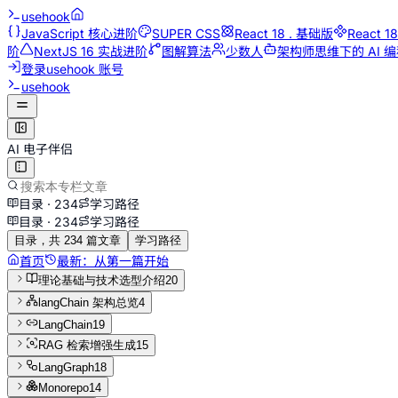
usehook
JavaScript 核心进阶
SUPER CSS
React 18 . 基础版
React 
阶
NextJS 16 实战进阶
图解算法
少数人
架构师思维下的 AI 
登录
usehook 账号
usehook
AI 电子伴侣
目录 ·
234
学习路径
目录 ·
234
学习路径
目录，共 234 篇文章
学习路径
首页
最新：
从第一篇开始
理论基础与技术选型介绍
20
langChain 架构总览
4
LangChain
19
RAG 检索增强生成
15
LangGraph
18
Monorepo
14