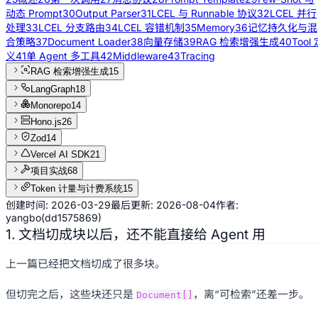
动态 Prompt
30
Output Parser
31
LCEL 与 Runnable 协议
32
LCEL 并行
处理
33
LCEL 分支路由
34
LCEL 容错机制
35
Memory
36
记忆持久化与混
合策略
37
Document Loader
38
向量存储
39
RAG 检索增强生成
40
Tool
义
41
单 Agent 多工具
42
Middleware
43
Tracing
RAG 检索增强生成
15
LangGraph
18
Monorepo
14
Hono.js
26
Zod
14
Vercel AI SDK
21
项目实战
68
Token 计量与计费系统
15
创建时间:
2026-03-29
最后更新:
2026-08-04
作者:
yangbo
(
dd1575869
)
1. 文档切成块以后，还不能直接给 Agent 用
上一篇已经把文档切成了很多块。
但切完之后，这些块还只是
，离“可检索”还差一步。
Document[]