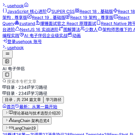
usehook
JavaScript 核心进阶
SUPER CSS
React 18 . 基础版
React 18
架构 . 尊享版
React 19 . 基础版
React 19 架构 . 尊享版
React
Query
zustand
爆锤面试官之 React 原理面试
React Native 跨
台进阶
NextJS 16 实战进阶
图解算法
少数人
架构师思维下的 A
编程实践
AI 电子伴侣企业级实战
动画
登录
usehook 账号
usehook
AI 电子伴侣
目录 ·
234
学习路径
目录 ·
234
学习路径
目录，共 234 篇文章
学习路径
首页
最新：
从第一篇开始
理论基础与技术选型介绍
20
langChain 架构总览
4
LangChain
19
25
概述
26
第一次调用
27
消息协议
28
Prompt Template
29
Few-Shot 与